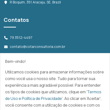
R Boquim, 351 Aracaju, SE, Brazil
Contatos
79 3512-4497
contato@cotarconsultoria.com.br
Bem-vindo!
Redes Sociais
Utilizamos cookies para armazenar informações sobre
como você usa o nosso site. Tudo para tornar sua
experiência a mais agradável possível. Para entender
os tipos de cookies que utilizamos, clique em '
Termos
de Uso e Política de Privacidade
'. Ao clicar em 'Aceitar',
você consente com a utilização de cookies e com os
ENTRE EM CONTATO